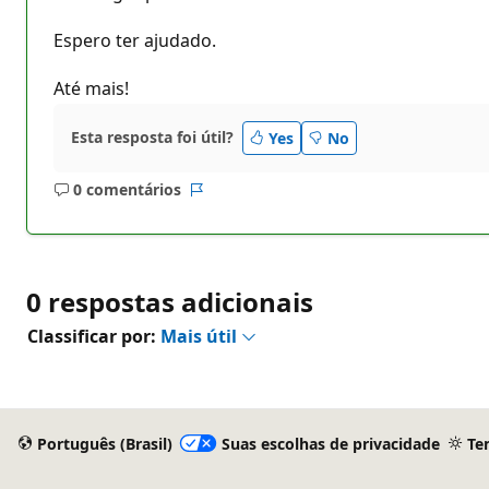
Espero ter ajudado.
Até mais!
Esta resposta foi útil?
Yes
No
0 comentários
Sem
Relatório
comentários
0 respostas adicionais
Classificar por:
Mais útil
Português (Brasil)
Suas escolhas de privacidade
Te