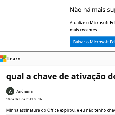
Pular
Não há mais su
para
o
Atualize o Microsoft E
conteúdo
mais recentes.
principal
Baixar o Microsoft E
Learn
qual a chave de ativação do
Anônima
10 de dez. de 2013 03:16
Minha assinatura do Office expirou, e eu não tenho cha