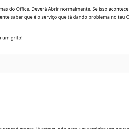
mas do Office. Deverá Abrir normalmente. Se isso acontece
ente saber que é o serviço que tá dando problema no teu Off
á um grito!
se procedimento, já estava indo para um caminho um pouco