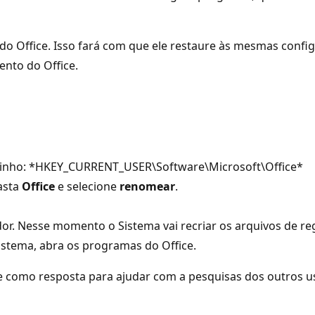
s do Office. Isso fará com que ele restaure às mesmas confi
nto do Office.
aminho: *HKEY_CURRENT_USER\Software\Microsoft\Office*
asta
Office
e selecione
renomear
.
ador. Nesse momento o Sistema vai recriar os arquivos de re
Sistema, abra os programas do Office.
e como resposta para ajudar com a pesquisas dos outros us