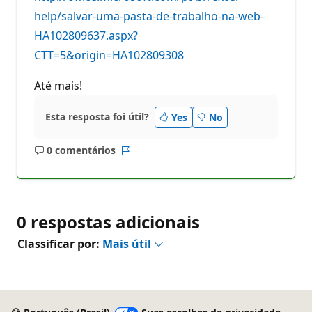
help/salvar-uma-pasta-de-trabalho-na-web-
HA102809637.aspx?
CTT=5&origin=HA102809308
Até mais!
Esta resposta foi útil?
Yes
No
0 comentários
Sem
Relatório
comentários
0 respostas adicionais
Classificar por:
Mais útil