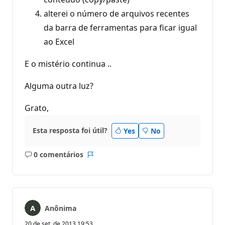
alterei o número de arquivos recentes
da barra de ferramentas para ficar igual
ao Excel
E o mistério continua ..
Alguma outra luz?
Grato,
Esta resposta foi útil?
Yes
No
0 comentários
Sem
Relatório
comentários
Anônima
20 de set. de 2013 19:53