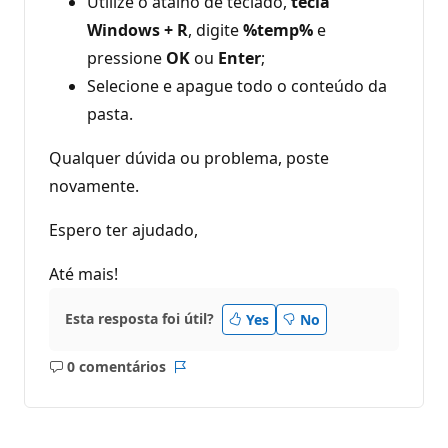
Utilize o atalho de teclado,
tecla
Windows + R
, digite
%temp%
e
pressione
OK
ou
Enter
;
Selecione e apague todo o conteúdo da
pasta.
Qualquer dúvida ou problema, poste
novamente.
Espero ter ajudado,
Até mais!
Esta resposta foi útil?
Yes
No
0 comentários
Sem
Relatório
comentários