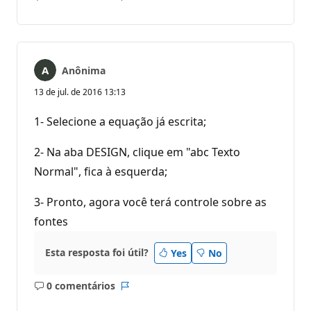
Sem
Relatório
comentários
Anônima
13 de jul. de 2016 13:13
1- Selecione a equação já escrita;
2- Na aba DESIGN, clique em "abc Texto
Normal", fica à esquerda;
3- Pronto, agora você terá controle sobre as
fontes
Esta resposta foi útil?
Yes
No
0 comentários
Sem
Relatório
comentários