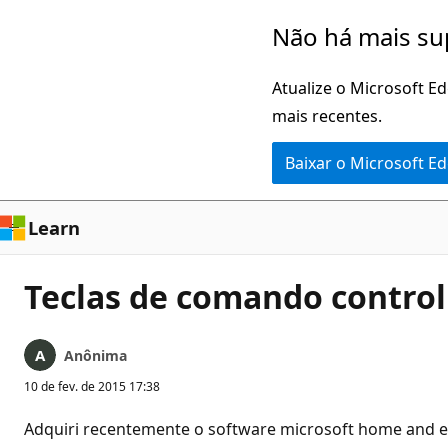
Pular
Não há mais su
para
o
Atualize o Microsoft E
conteúdo
mais recentes.
principal
Baixar o Microsoft E
Learn
Teclas de comando control
Anônima
10 de fev. de 2015 17:38
Adquiri recentemente o software microsoft home and es