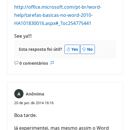
http://office.microsoft.com/pt-br/word-
help/tarefas-basicas-no-word-2010-
HA101830016.aspx#_Toc254775441
See ya!!!
Esta resposta foi útil?
Yes
No
0 comentários
Sem
Relatório
comentários
Anônima
20 de jan. de 2014 16:16
Boa tarde.
Já experimentei, mas mesmo assim o Word