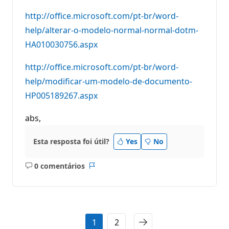
http://office.microsoft.com/pt-br/word-
help/alterar-o-modelo-normal-normal-dotm-
HA010030756.aspx
http://office.microsoft.com/pt-br/word-
help/modificar-um-modelo-de-documento-
HP005189267.aspx
abs,
Esta resposta foi útil?
Yes
No
0 comentários
Sem
Relatório
comentários
1
2