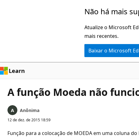
Pular
Não há mais su
para
o
Atualize o Microsoft E
conteúdo
mais recentes.
principal
Baixar o Microsoft E
Learn
A função Moeda não funci
Anônima
12 de dez. de 2015 18:59
Função para a colocação de MOEDA em uma coluna do Ex