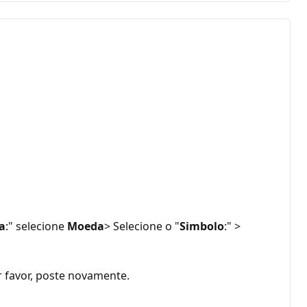
a
:" selecione
Moeda
> Selecione o "
Simbolo
:" >
r favor, poste novamente.