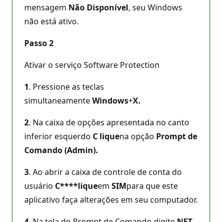
mensagem
Não Disponível
, seu Windows
não está ativo.
Passo 2
Ativar o serviço Software Protection
1
. Pressione as teclas
simultaneamente
Windows
+
X.
2
. Na caixa de opções apresentada no canto
inferior esquerdo
C
lique
na opção
Prompt de
Comando (Admin).
3
. Ao abrir a caixa de controle de conta do
usuário
C****lique
em
SIM
para que este
aplicativo faça alterações em seu computador.
4
. Na tela do Prompt de Comando digite
NET