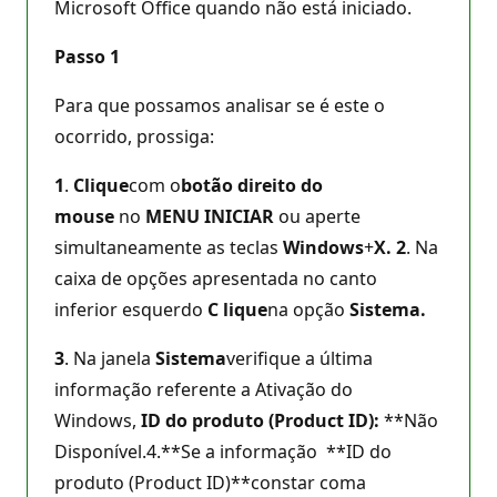
Microsoft Office quando não está iniciado.
Passo 1
Para que possamos analisar se é este o
ocorrido, prossiga:
1
.
Clique
com o
botão direito do
mouse
no
MENU INICIAR
ou aperte
simultaneamente as teclas
Windows
+
X.
2
. Na
caixa de opções apresentada no canto
inferior esquerdo
C
lique
na opção
Sistema.
3
. Na janela
Sistema
verifique a última
informação referente a Ativação do
Windows,
ID do produto (Product ID):
**Não
Disponível.4.**Se a informação **ID do
produto (Product ID)**constar coma