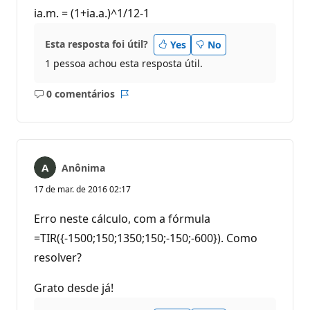
ia.m. = (1+ia.a.)^1/12-1
Esta resposta foi útil?
Yes
No
1 pessoa achou esta resposta útil.
0 comentários
Sem
Relatório
comentários
Anônima
17 de mar. de 2016 02:17
Erro neste cálculo, com a fórmula
=TIR({-1500;150;1350;150;-150;-600}). Como
resolver?
Grato desde já!