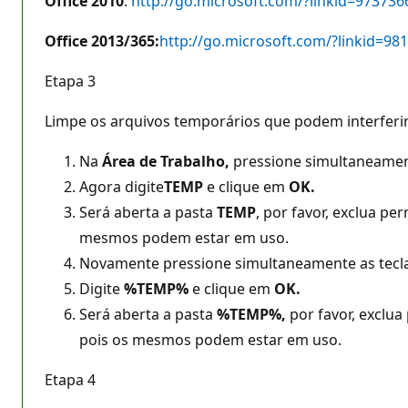
Office 2010
:
http://go.microsoft.com/?linkid=973736
Office 2013/365:
http://go.microsoft.com/?linkid=98
Etapa 3
Limpe os arquivos temporários que podem interferir
Na
Área de Trabalho,
pressione simultaneament
Agora digite
TEMP
e clique em
OK.
Será aberta a pasta
TEMP
, por favor, exclua p
mesmos podem estar em uso.
Novamente pressione simultaneamente as tecla
Digite
%TEMP%
e clique em
OK.
Será aberta a pasta
%TEMP%,
por favor, exclu
pois os mesmos podem estar em uso.
Etapa 4