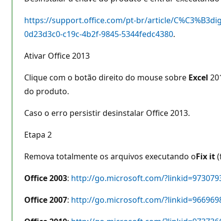
https://support.office.com/pt-br/article/C%C3%B3
0d23d3c0-c19c-4b2f-9845-5344fedc4380
.
Ativar Office 2013
Clique com o botão direito do mouse sobre
Excel
201
do produto.
Caso o erro persistir desinstalar Office 2013.
Etapa 2
Remova totalmente os arquivos executando o
Fix it
(
Office 2003
:
http://go.microsoft.com/?linkid=973079
Office 2007
:
http://go.microsoft.com/?linkid=966969