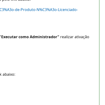
7%C3%A3o-de-Produto-N%C3%A3o-Licenciado-
"Executar como Administrador"
realizar ativação
k abaixo: