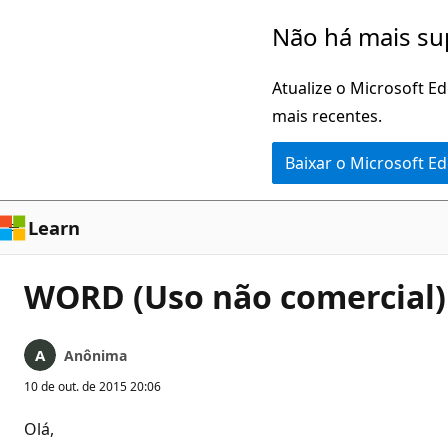
Pular
Não há mais su
para
o
Atualize o Microsoft E
conteúdo
mais recentes.
principal
Baixar o Microsoft E
Learn
WORD (Uso não comercial) 
Anônima
10 de out. de 2015 20:06
Olá,