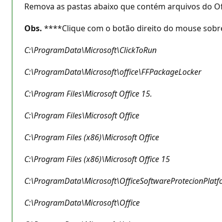
Remova as pastas abaixo que contém arquivos do Of
Obs.
****Clique com o botão direito do mouse sobre
C:\ProgramData\Microsoft\ClickToRun
C:\ProgramData\Microsoft\office\FFPackageLocker
C:\Program Files\Microsoft Office 15.
C:\Program Files\Microsoft Office
C:\Program Files (x86)\Microsoft Office
C:\Program Files (x86)\Microsoft Office 15
C:\ProgramData\Microsoft\OfficeSoftwareProtecionPlat
C:\ProgramData\Microsoft\Office