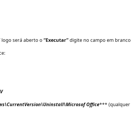
”
logo será aberto o
“Executar”
digite no campo em branco
ce:
V
\CurrentVersion\Uninstall\Microsof
Office
*** (qualquer