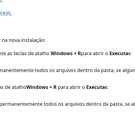
6
.
15935
.
 na nova instalação:
e as teclas de atalho
Windows + R
para abrir o
Executar.
ermanentemente todos os arquivos dentro da pasta, se alg
s de atalho
Windows + R
para abrir o
Executar.
a permanentemente todos os arquivos dentro da pasta, se 