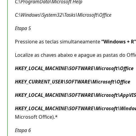
C:\ProgramData\Microsoft Help
C:\Windows\System32\Tasks\Microsoft\Office
Etapa
5
Pressione as teclas simultaneamente
“Windows + R
Localize as chaves abaixo e apague as pastas do Offi
HKEY_LOCAL_MACHINE\SOFTWARE\Microsoft\Office
HKEY_CURRENT_USER\SOFTWARE\Microsoft\Office
HKEY_LOCAL_MACHINE\SOFTWARE\Microsoft\AppVIS
HKEY_LOCAL_MACHINE\SOFTWARE\Microsoft\Windows
Microsoft Office).*
Etapa 6