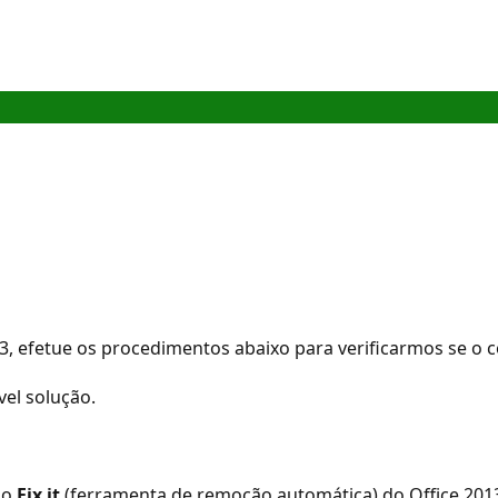
2013, efetue os procedimentos abaixo para verificarmos se 
vel solução.
 o
Fix it
(ferramenta de remoção automática) do Office 2013 