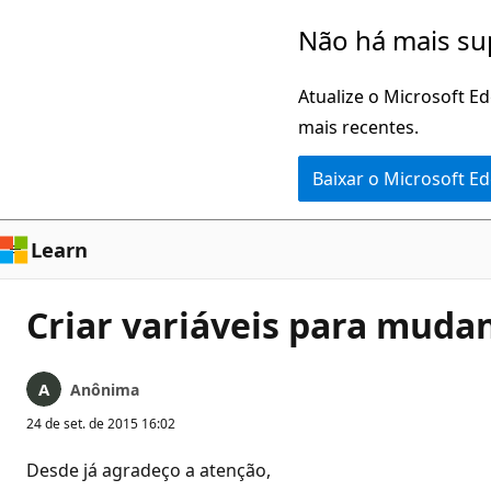
Pular
Não há mais su
para
o
Atualize o Microsoft E
conteúdo
mais recentes.
principal
Baixar o Microsoft E
Learn
Criar variáveis para muda
Anônima
24 de set. de 2015 16:02
Desde já agradeço a atenção,