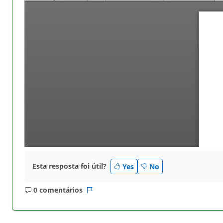
Esta resposta foi útil?
Yes
No
0 comentários
Sem
Relatório
comentários