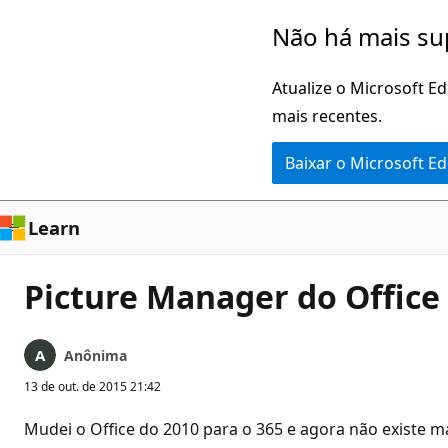
Pular
Não há mais su
para
o
Atualize o Microsoft E
conteúdo
mais recentes.
principal
Baixar o Microsoft E
Learn
Picture Manager do Office
Anônima
13 de out. de 2015 21:42
Mudei o Office do 2010 para o 365 e agora não existe ma