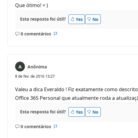
Que ótimo! = )
Esta resposta foi útil?
Yes
No
0 comentários
Sem
Relatório
comentários
Anônima
8 de fev. de 2016 13:27
Valeu a dica Everaldo ! Fiz exatamente como descrit
Office 365 Personal que atualmente roda a atualizaç
Esta resposta foi útil?
Yes
No
0 comentários
Sem
Relatório
comentários