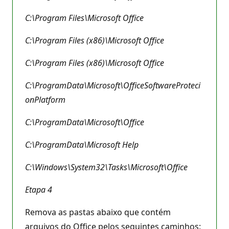
C:\Program Files\Microsoft Office
C:\Program Files (x86)\Microsoft Office
C:\Program Files (x86)\Microsoft Office
C:\ProgramData\Microsoft\OfficeSoftwareProteci
onPlatform
C:\ProgramData\Microsoft\Office
C:\ProgramData\Microsoft Help
C:\Windows\System32\Tasks\Microsoft\Office
Etapa 4
Remova as pastas abaixo que contém
arquivos do Office pelos seguintes caminhos: