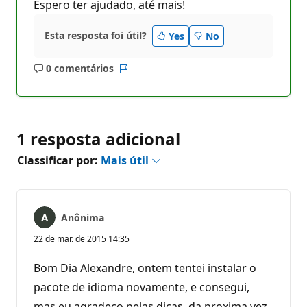
Espero ter ajudado, até mais!
Esta resposta foi útil?
Yes
No
0 comentários
Sem
Relatório
comentários
1 resposta adicional
Classificar por:
Mais útil
Anônima
22 de mar. de 2015 14:35
Bom Dia Alexandre, ontem tentei instalar o
pacote de idioma novamente, e consegui,
mas eu agradeço pelas dicas, da proxima vez