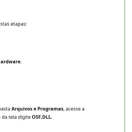
estas etapas:
 hardware
.
 pasta
Arquivos e Programas
, acesse a
 da tela digite
OSF.DLL.