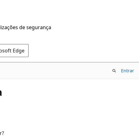
alizações de segurança
rosoft Edge
Entrar
a
r?