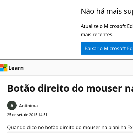
Pular
Não há mais su
para
o
Atualize o Microsoft E
conteúdo
mais recentes.
principal
Baixar o Microsoft E
Learn
Botão direito do mouser na
Anônima
25 de set. de 2015 14:51
Quando clico no botão direito do mouser na planilha Exc