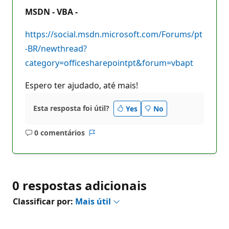
MSDN - VBA -
https://social.msdn.microsoft.com/Forums/pt
-BR/newthread?
category=officesharepointpt&forum=vbapt
Espero ter ajudado, até mais!
Esta resposta foi útil?
Yes
No
0 comentários
Sem
Relatório
comentários
0 respostas adicionais
Classificar por:
Mais útil