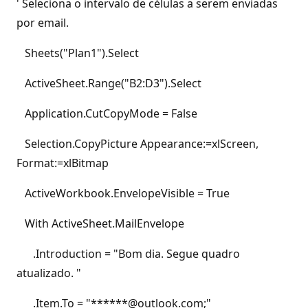
' Seleciona o intervalo de células a serem enviadas
por email.
Sheets("Plan1").Select
ActiveSheet.Range("B2:D3").Select
Application.CutCopyMode = False
Selection.CopyPicture Appearance:=xlScreen,
Format:=xlBitmap
ActiveWorkbook.EnvelopeVisible = True
With ActiveSheet.MailEnvelope
.Introduction = "Bom dia. Segue quadro
atualizado. "
.Item.To = "******@outlook.com;"