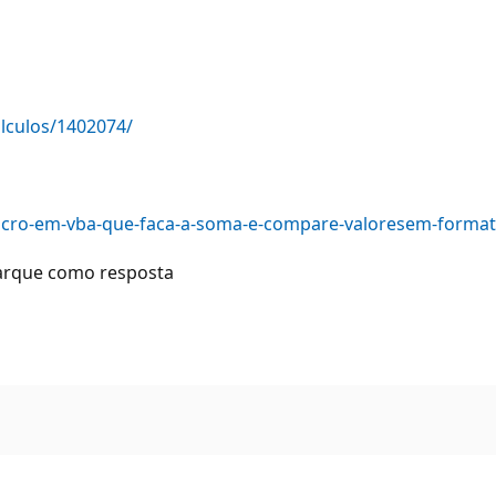
lculos/1402074/
acro-em-vba-que-faca-a-soma-e-compare-valoresem-format
marque como resposta