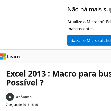
Pular
Não há mais su
para
o
Atualize o Microsoft E
conteúdo
mais recentes.
principal
Baixar o Microsoft E
Learn
Excel 2013 : Macro para bu
Possível ?
Anônima
7 de jun. de 2016 18:16