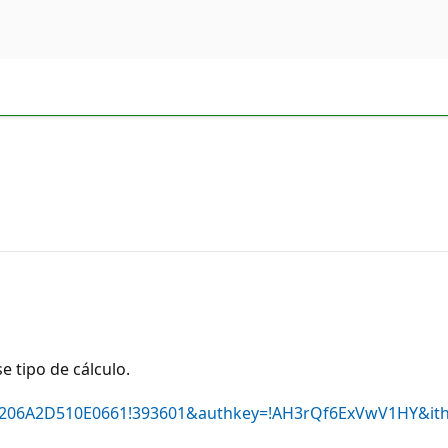
 tipo de cálculo.
d=FB206A2D510E0661!393601&authkey=!AH3rQf6ExVwV1HY&ith