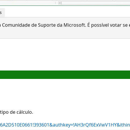
s
 Comunidade de Suporte da Microsoft. É possível votar se é
ipo de cálculo.
FB206A2D510E0661!393601&authkey=!AH3rQf6ExVwV1HY&ithin