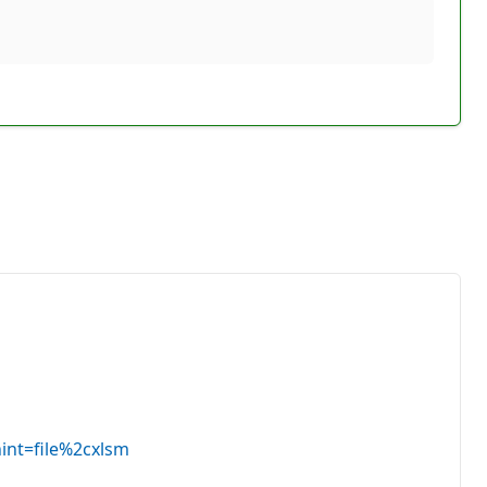
int=file%2cxlsm