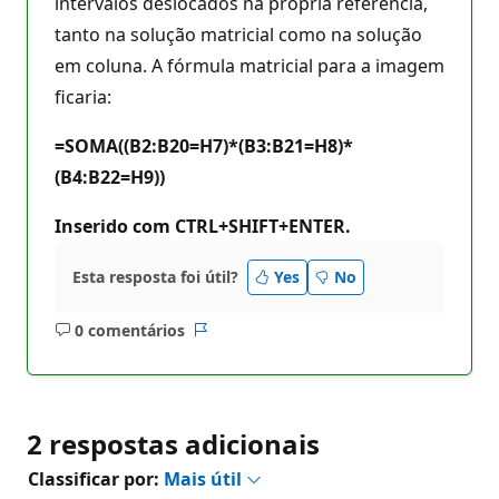
intervalos deslocados na própria referência,
tanto na solução matricial como na solução
em coluna. A fórmula matricial para a imagem
ficaria:
=SOMA((B2:B20=H7)*(B3:B21=H8)*
(B4:B22=H9))
Inserido com CTRL+SHIFT+ENTER.
Esta resposta foi útil?
Yes
No
0 comentários
Sem
Relatório
comentários
2 respostas adicionais
Classificar por:
Mais útil