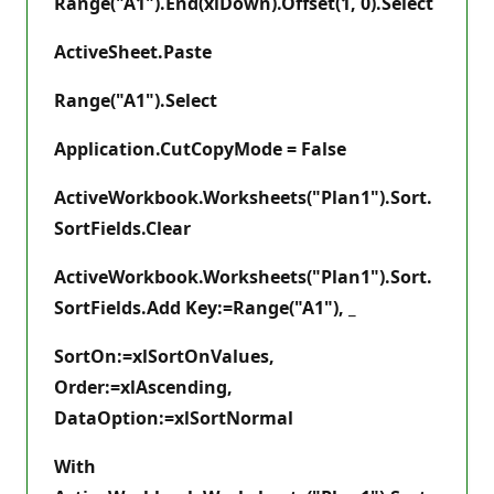
Range("A1").End(xlDown).Offset(1, 0).Select
ActiveSheet.Paste
Range("A1").Select
Application.CutCopyMode = False
ActiveWorkbook.Worksheets("Plan1").Sort.
SortFields.Clear
ActiveWorkbook.Worksheets("Plan1").Sort.
SortFields.Add Key:=Range("A1"), _
SortOn:=xlSortOnValues,
Order:=xlAscending,
DataOption:=xlSortNormal
With