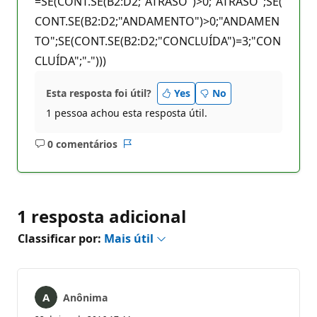
=SE(CONT.SE(B2:D2;"ATRASO")>0;"ATRASO";SE(
CONT.SE(B2:D2;"ANDAMENTO")>0;"ANDAMEN
TO";SE(CONT.SE(B2:D2;"CONCLUÍDA")=3;"CON
CLUÍDA";"-")))
Esta resposta foi útil?
Yes
No
1 pessoa achou esta resposta útil.
0 comentários
Sem
Relatório
comentários
1 resposta adicional
Classificar por:
Mais útil
Anônima