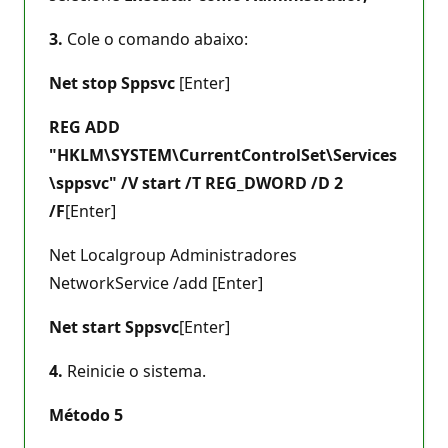
3.
Cole o comando abaixo:
Net stop Sppsvc
[Enter]
REG ADD
"HKLM\SYSTEM\CurrentControlSet\Services
\sppsvc" /V start /T REG_DWORD /D 2
/F
[Enter]
Net Localgroup Administradores
NetworkService /add [Enter]
Net start Sppsvc
[Enter]
4.
Reinicie o sistema.
Método 5