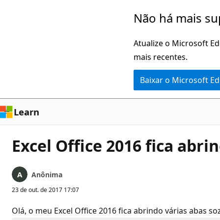
Pular
Não há mais su
para
o
Atualize o Microsoft E
conteúdo
mais recentes.
principal
Baixar o Microsoft E
Learn
Excel Office 2016 fica abri
Anônima
23 de out. de 2017 17:07
Olá, o meu Excel Office 2016 fica abrindo várias abas 