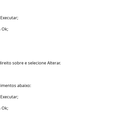
 Executar;
m Ok;
ireito sobre e selecione Alterar.
dimentos abaixo:
 Executar;
m Ok;