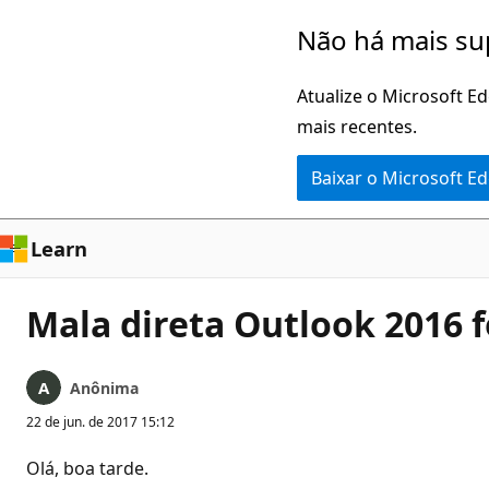
Pular
Não há mais su
para
o
Atualize o Microsoft E
conteúdo
mais recentes.
principal
Baixar o Microsoft E
Learn
Mala direta Outlook 2016 
Anônima
22 de jun. de 2017 15:12
Olá, boa tarde.