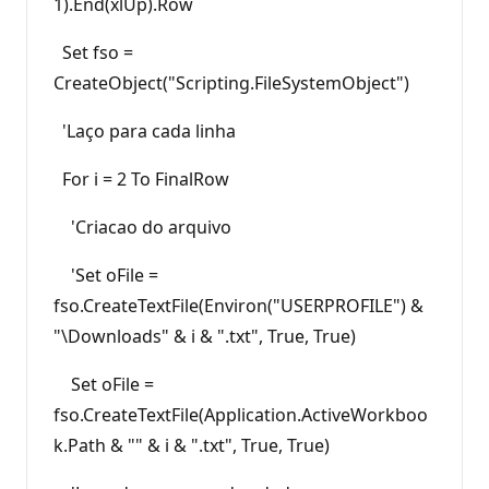
1).End(xlUp).Row
Set fso =
CreateObject("Scripting.FileSystemObject")
'Laço para cada linha
For i = 2 To FinalRow
'Criacao do arquivo
'Set oFile =
fso.CreateTextFile(Environ("USERPROFILE") &
"\Downloads" & i & ".txt", True, True)
Set oFile =
fso.CreateTextFile(Application.ActiveWorkboo
k.Path & "" & i & ".txt", True, True)