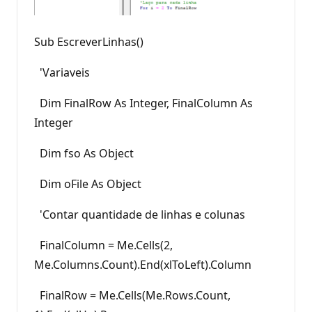
Sub EscreverLinhas()
'Variaveis
Dim FinalRow As Integer, FinalColumn As
Integer
Dim fso As Object
Dim oFile As Object
'Contar quantidade de linhas e colunas
FinalColumn = Me.Cells(2,
Me.Columns.Count).End(xlToLeft).Column
FinalRow = Me.Cells(Me.Rows.Count,