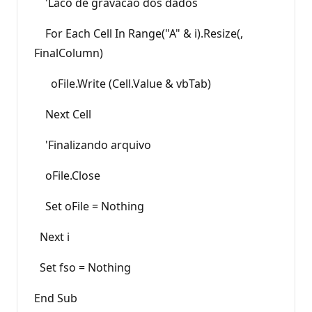
'Laco de gravacao dos dados
For Each Cell In Range("A" & i).Resize(,
FinalColumn)
oFile.Write (Cell.Value & vbTab)
Next Cell
'Finalizando arquivo
oFile.Close
Set oFile = Nothing
Next i
Set fso = Nothing
End Sub