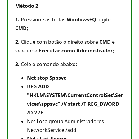
Método 2
1.
Pressione as teclas
Windows+Q
digite
CMD;
2.
Clique com botão o direito sobre
CMD
e
selecione
Executar como Administrador;
3.
Cole o comando abaixo:
Net stop Sppsvc
REG ADD
"HKLM\SYSTEM\CurrentControlSet\Ser
vices\sppsvc" /V start /T REG_DWORD
/D 2 /F
Net Localgroup Administradores
NetworkService /add
Net start Sppsvc