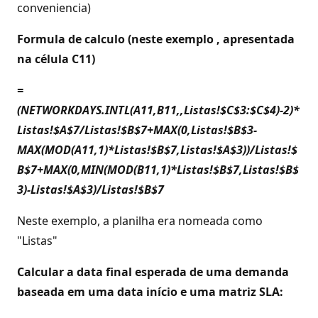
conveniencia)
Formula de calculo (neste exemplo , apresentada
na célula C11)
=
(NETWORKDAYS.INTL(A11,B11,,Listas!$C$3:$C$4)-2)*
Listas!$A$7/Listas!$B$7+MAX(0,Listas!$B$3-
MAX(MOD(A11,1)*Listas!$B$7,Listas!$A$3))/Listas!$
B$7+MAX(0,MIN(MOD(B11,1)*Listas!$B$7,Listas!$B$
3)-Listas!$A$3)/Listas!$B$7
Neste exemplo, a planilha era nomeada como
"Listas"
Calcular a data final esperada de uma demanda
baseada em uma data início e uma matriz SLA: