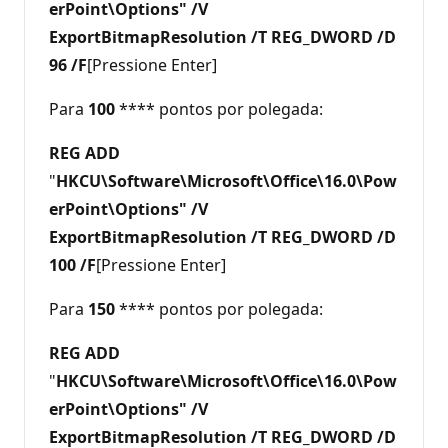
erPoint\Options" /V
ExportBitmapResolution /T REG_DWORD /D
96 /F
[Pressione Enter]
Para
100
**** pontos por polegada:
REG ADD
"
HKCU\Software\Microsoft\Office\16.0\Pow
erPoint\Options" /V
ExportBitmapResolution /T REG_DWORD /D
100 /F
[Pressione Enter]
Para
150
**** pontos por polegada:
REG ADD
"
HKCU\Software\Microsoft\Office\16.0\Pow
erPoint\Options" /V
ExportBitmapResolution /T REG_DWORD /D