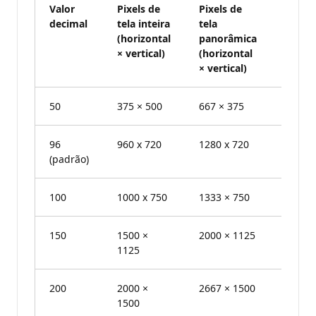
Valor
Pixels de
Pixels de
Ponto
decimal
tela inteira
tela
por
(horizontal
panorâmica
poleg
× vertical)
(horizontal
(horiz
× vertical)
e verti
50
375 × 500
667 × 375
50 dpi
96
960 x 720
1280 x 720
96 dpi
(padrão)
100
1000 x 750
1333 × 750
100 DP
150
1500 ×
2000 × 1125
150 dp
1125
200
2000 ×
2667 × 1500
200 dp
1500