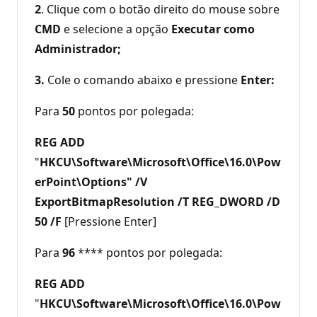
2
. Clique com o botão direito do mouse sobre
CMD
e selecione a opção
Executar como
Administrador;
3.
Cole o comando abaixo e pressione
Enter:
Para
50
pontos por polegada:
REG ADD
"
HKCU\Software\Microsoft\Office\16.0\Pow
erPoint\Options" /V
ExportBitmapResolution /T REG_DWORD /D
50 /F
[Pressione Enter]
Para
96
**** pontos por polegada:
REG ADD
"
HKCU\Software\Microsoft\Office\16.0\Pow