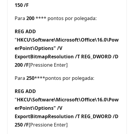
150 /F
Para
200
**** pontos por polegada:
REG ADD
"
HKCU\Software\Microsoft\Office\16.0\Pow
erPoint\Options" /V
ExportBitmapResolution /T REG_DWORD /D
200 /F
[Pressione Enter]
Para
250
****pontos por polegada:
REG ADD
"
HKCU\Software\Microsoft\Office\16.0\Pow
erPoint\Options" /V
ExportBitmapResolution /T REG_DWORD /D
250 /F
[Pressione Enter]