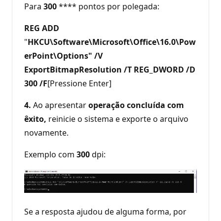
Para
300
**** pontos por polegada:
REG ADD
"
HKCU\Software\Microsoft\Office\16.0\Pow
erPoint\Options" /V
ExportBitmapResolution /T REG_DWORD /D
300 /F
[Pressione Enter]
4.
Ao apresentar
operação concluída com
êxito,
reinicie o sistema e exporte o arquivo
novamente.
Exemplo com
300
dpi:
Se a resposta ajudou de alguma forma, por