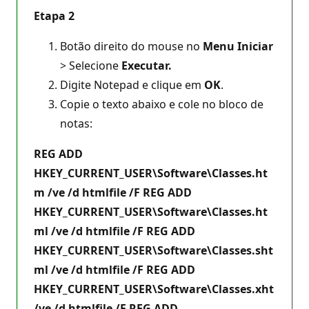
Etapa 2
Botão direito do mouse no
Menu Iniciar
> Selecione
Executar.
Digite Notepad e clique em
OK
.
Copie o texto abaixo e cole no bloco de
notas:
REG ADD
HKEY_CURRENT_USER\Software\Classes.ht
m /ve /d htmlfile /F REG ADD
HKEY_CURRENT_USER\Software\Classes.ht
ml /ve /d htmlfile /F REG ADD
HKEY_CURRENT_USER\Software\Classes.sht
ml /ve /d htmlfile /F REG ADD
HKEY_CURRENT_USER\Software\Classes.xht
/ve /d htmlfile /F REG ADD