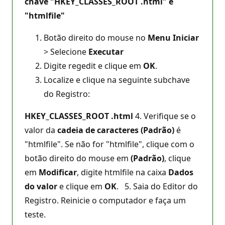
chave "HKEY_CLASSES_ROOT .html" é
"htmlfile"
Botão direito do mouse no
Menu Iniciar
> Selecione
Executar
Digite regedit e clique em
OK
.
Localize e clique na seguinte subchave
do Registro:
HKEY_CLASSES_ROOT .html
4. Verifique se o
valor da
cadeia de caracteres (Padrão)
é
"htmlfile". Se não for "htmlfile", clique com o
botão direito do mouse em
(Padrão)
, clique
em
Modificar
, digite htmlfile na caixa
Dados
do valor
e clique em
OK
.
5. Saia do Editor do
Registro. Reinicie o computador e faça um
teste.