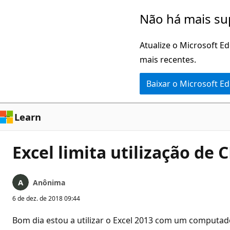
Pular
Não há mais su
para
o
Atualize o Microsoft E
conteúdo
mais recentes.
principal
Baixar o Microsoft E
Learn
Excel limita utilização de 
Anônima
6 de dez. de 2018 09:44
Bom dia estou a utilizar o Excel 2013 com um computado