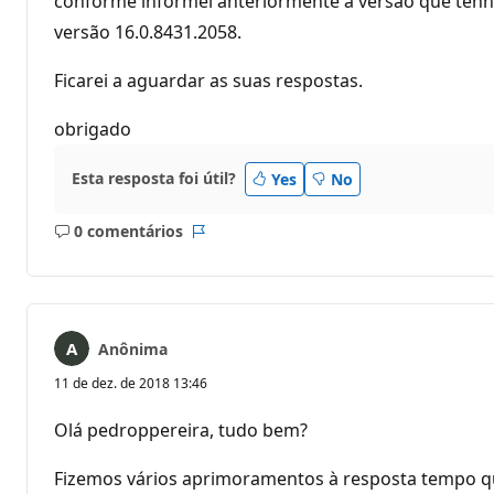
conforme informei anteriormente a versão que tenho 
versão 16.0.8431.2058.
Ficarei a aguardar as suas respostas.
obrigado
Esta resposta foi útil?
Yes
No
0 comentários
Sem
Relatório
comentários
Anônima
11 de dez. de 2018 13:46
Olá pedroppereira, tudo bem?
Fizemos vários aprimoramentos à resposta tempo qua