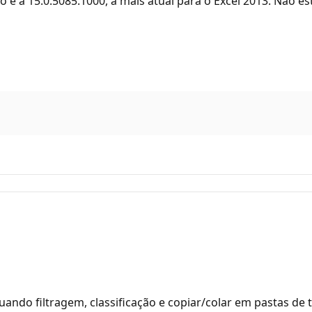
é a 15.0.5085.1000, a mais atual para o Excel 2013. Não e
ndo filtragem, classificação e copiar/colar em pastas de 