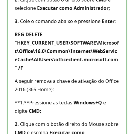
selecione
Executar como Administrador;
3.
Cole o comando abaixo e pressione
Enter
:
REG DELETE
"HKEY_CURRENT_USER\SOFTWARE\Microsof
t\Office\16.0\Common\Internet\WebServic
eCache\AllUsers\officeclient.microsoft.com
" /F
A seguir remova a chave de ativação do Office
2016 (365 Home):
**1.**Pressione as teclas
Windows+Q
e
digite
CMD;
2.
Clique com o botão direito do Mouse sobre
CMD
e escolha
Executar como