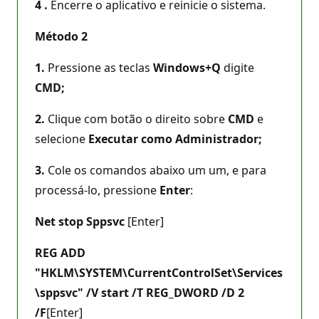
4
.
Encerre o aplicativo e reinicie o sistema.
Método 2
1.
Pressione as teclas
Windows+Q
digite
CMD;
2.
Clique com botão o direito sobre
CMD
e
selecione
Executar como Administrador;
3.
Cole os comandos abaixo um um, e para
processá-lo, pressione
Enter
:
Net stop Sppsvc
[Enter]
REG ADD
"HKLM\SYSTEM\CurrentControlSet\Services
\sppsvc" /V start /T REG_DWORD /D 2
/F
[Enter]