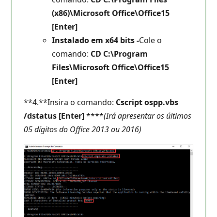
(x86)\Microsoft Office\Office15
[Enter]
Instalado em x64 bits -
Cole o
comando:
CD C:\Program
Files\Microsoft Office\Office15
[Enter]
**4.**Insira o comando:
Cscript ospp.vbs
/dstatus [Enter]
****
(Irá apresentar os últimos
05 dígitos do Office 2013 ou 2016)