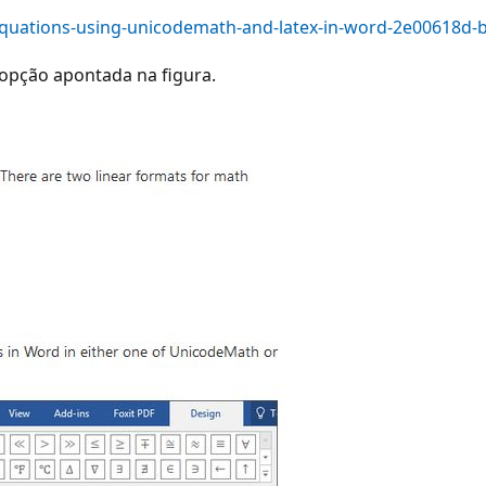
t-equations-using-unicodemath-and-latex-in-word-2e00618d
 opção apontada na figura.