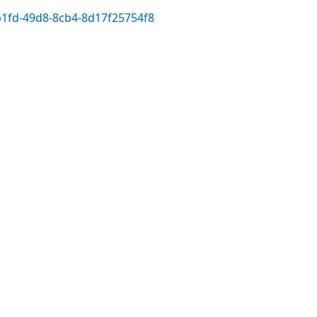
-b1fd-49d8-8cb4-8d17f25754f8