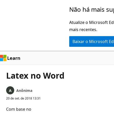
Pular
Não há mais su
para
o
Atualize o Microsoft E
conteúdo
mais recentes.
principal
Baixar o Microsoft E
Learn
Latex no Word
Anônima
20 de set. de 2018 13:31
Com base no