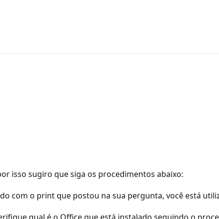
por isso sugiro que siga os procedimentos abaixo:
rdo com o print que postou na sua pergunta, você está util
erifique qual é o Office que está instalado seguindo o proc