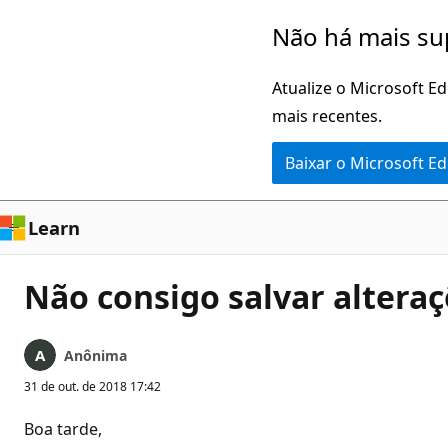
Pular
Não há mais su
para
o
Atualize o Microsoft E
conteúdo
mais recentes.
principal
Baixar o Microsoft E
Learn
Não consigo salvar altera
Anônima
31 de out. de 2018 17:42
Boa tarde,