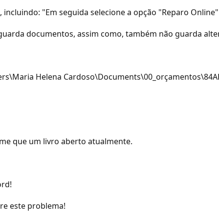
, incluindo: "Em seguida selecione a opção "Reparo Online"
o guarda documentos, assim como, também não guarda alt
sers\Maria Helena Cardoso\Documents\00_orçamentos\84AE60
me que um livro aberto atualmente.
ord!
re este problema!