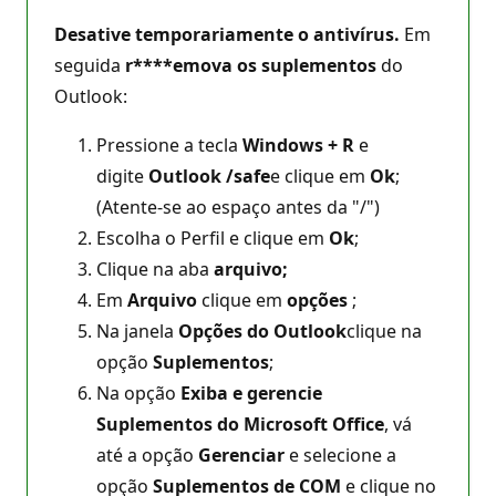
Desative temporariamente o antivírus.
Em
seguida
r****emova os suplementos
do
Outlook:
Pressione a tecla
Windows + R
e
digite
Outlook /safe
e clique em
Ok
;
(Atente-se ao espaço antes da "/")
Escolha o Perfil e clique em
Ok
;
Clique na aba
arquivo;
Em
Arquivo
clique em
opções
;
Na janela
Opções do Outlook
clique na
opção
Suplementos
;
Na opção
Exiba e gerencie
Suplementos do Microsoft Office
, vá
até a opção
Gerenciar
e selecione a
opção
Suplementos de COM
e clique no