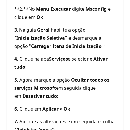
**2.**No
Menu Executar
digite
Msconfig
e
clique em
Ok;
3
. Na guia
Geral
habilite a opção
"
Inicialização Seletiva"
e desmarque a
opção "
Carregar Itens de Inicialização
";
4.
Clique na aba
Serviços
e selecione
Ativar
tudo;
5.
Agora marque a opção
Ocultar todos os
serviços Microsoft
em seguida clique
em
Desativar tudo;
6.
Clique em
Aplicar > Ok.
7.
Aplique as alterações e em seguida escolha
"
Reiniciar Agora
";