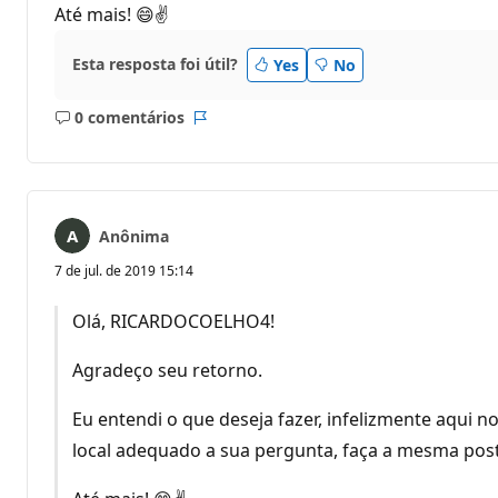
Até mais! 😄✌
Esta resposta foi útil?
Yes
No
0 comentários
Sem
Relatório
comentários
Anônima
7 de jul. de 2019 15:14
Olá, RICARDOCOELHO4!
Agradeço seu retorno.
Eu entendi o que deseja fazer, infelizmente aqui 
local adequado a sua pergunta, faça a mesma pos