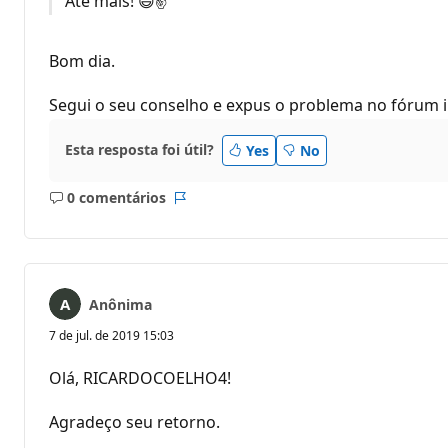
Até mais! 😄✌
Bom dia.
Segui o seu conselho e expus o problema no fórum 
Esta resposta foi útil?
Yes
No
0 comentários
Sem
Relatório
comentários
Anônima
7 de jul. de 2019 15:03
Olá, RICARDOCOELHO4!
Agradeço seu retorno.