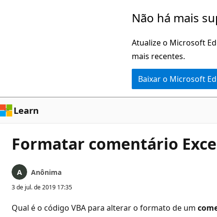
Pular
Não há mais su
para
o
Atualize o Microsoft E
conteúdo
mais recentes.
principal
Baixar o Microsoft E
Learn
Formatar comentário Excel
Anônima
3 de jul. de 2019 17:35
Qual é o código VBA para alterar o formato de um
come