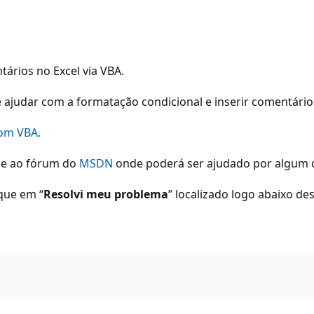
ários no Excel via VBA.
ajudar com a formatação condicional e inserir comentários
com VBA.
sse ao fórum do
MSDN
onde poderá ser ajudado por algum do
ique em “
Resolvi meu problema
” localizado logo abaixo d