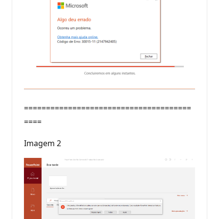
======================================
====
Imagem 2