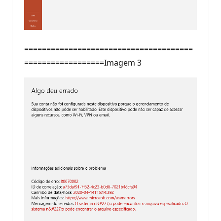
======================================
==================Imagem 3