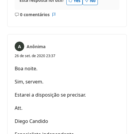
Esta resposta foi útil?
Yes
No
0 comentários
Sem
Relatório
comentários
Anônima
26 de set. de 2020 23:37
Boa noite.
Sim, servem.
Estarei a disposição se precisar.
Att.
Diego Candido