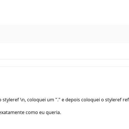
yleref \n, coloquei um "." e depois coloquei o styleref re
u exatamente como eu queria.