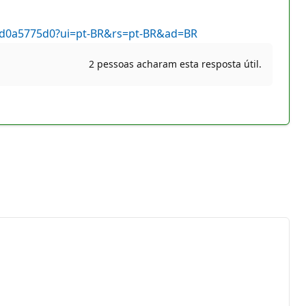
901d0a5775d0?ui=pt-BR&rs=pt-BR&ad=BR
2 pessoas acharam esta resposta útil.