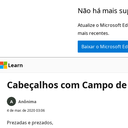
Pular
Não há mais su
para
o
Atualize o Microsoft E
conteúdo
mais recentes.
principal
Baixar o Microsoft E
Learn
Cabeçalhos com Campo de T
Anônima
4 de mar. de 2020 03:06
Prezadas e prezados,