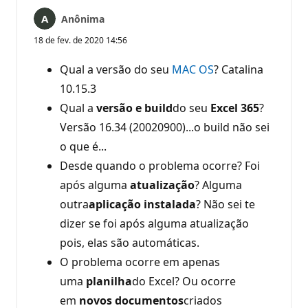
Anônima
18 de fev. de 2020 14:56
Qual a versão do seu
MAC OS
? Catalina
10.15.3
Qual a
versão e build
do seu
Excel 365
?
Versão 16.34 (20020900)...o build não sei
o que é...
Desde quando o problema ocorre? Foi
após alguma
atualização
? Alguma
outra
aplicação instalada
? Não sei te
dizer se foi após alguma atualização
pois, elas são automáticas.
O problema ocorre em apenas
uma
planilha
do Excel? Ou ocorre
em
novos documentos
criados