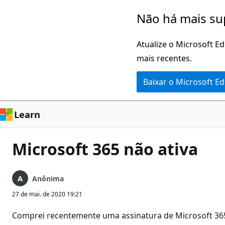
Pular
Não há mais su
para
o
Atualize o Microsoft E
conteúdo
mais recentes.
principal
Baixar o Microsoft E
Learn
Microsoft 365 não ativa
Anônima
27 de mai. de 2020 19:21
Comprei recentemente uma assinatura de Microsoft 365 F