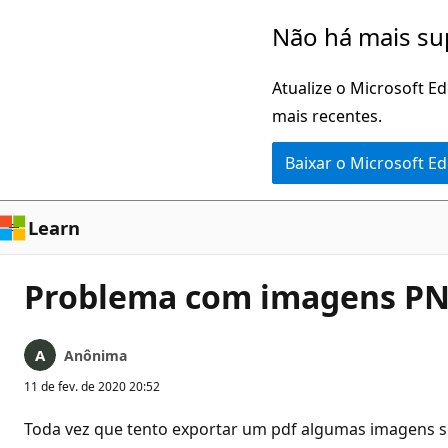
Pular
Não há mais su
para
o
Atualize o Microsoft E
conteúdo
mais recentes.
principal
Baixar o Microsoft E
Learn
Problema com imagens PNG
Anônima
11 de fev. de 2020 20:52
Toda vez que tento exportar um pdf algumas imagens 