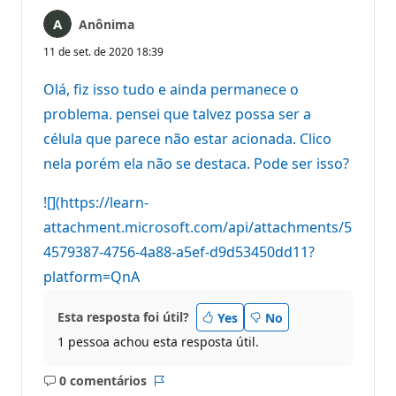
Anônima
11 de set. de 2020 18:39
Olá, fiz isso tudo e ainda permanece o
problema. pensei que talvez possa ser a
célula que parece não estar acionada. Clico
nela porém ela não se destaca. Pode ser isso?
![](https://learn-
attachment.microsoft.com/api/attachments/5
4579387-4756-4a88-a5ef-d9d53450dd11?
platform=QnA
Esta resposta foi útil?
Yes
No
1 pessoa achou esta resposta útil.
0 comentários
Sem
Relatório