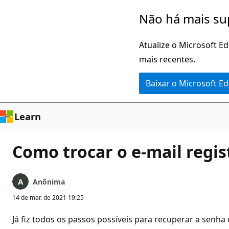
Pular
Não há mais su
para
o
Atualize o Microsoft E
conteúdo
mais recentes.
principal
Baixar o Microsoft E
Learn
Como trocar o e-mail regi
Anônima
14 de mar. de 2021 19:25
Já fiz todos os passos possíveis para recuperar a senha