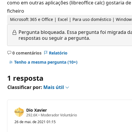
como em outras aplicações (libreoffice calc) gostaria 
ficheiro
Microsoft 365 e Office | Excel | Para uso doméstico | Window
Pergunta bloqueada.
Essa pergunta foi migrada da
respostas ou seguir a pergunta.
0 comentários
Relatório
Sem
comentários
Tenho a mesma pergunta
(10+)
1 resposta
Classificar por:
Mais útil
Dio Xavier
P
292.6K
•
Moderador Voluntário
o
26 de mai. de 2021 01:15
n
t