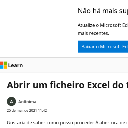
Pular
Não há mais su
para
o
Atualize o Microsoft E
conteúdo
mais recentes.
principal
Baixar o Microsoft E
Learn
Abrir um ficheiro Excel do 
Anônima
25 de mai. de 2021 11:42
Gostaria de saber como posso proceder À abertura de u