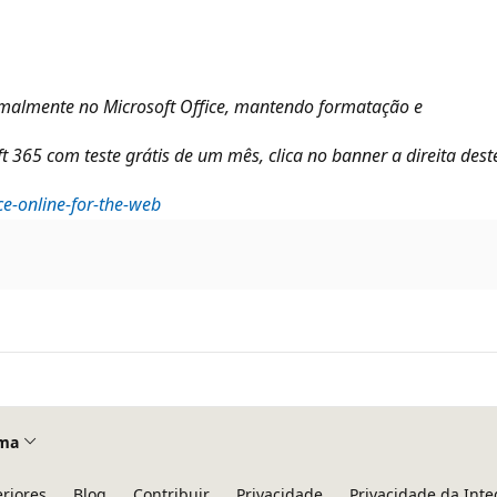
malmente no Microsoft Office, mantendo formatação e
 365 com teste grátis de um mês, clica no banner a direita deste
ce-online-for-the-web
ma
eriores
Blog
Contribuir
Privacidade
Privacidade da Int