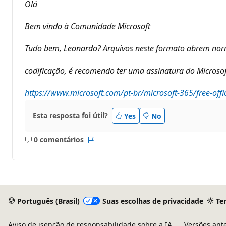
o
Olá
s
d
e
Bem vindo à Comunidade Microsoft
r
e
p
Tudo bem, Leonardo? Arquivos neste formato abrem nor
u
t
a
codificação, é recomendo ter uma assinatura do Microsoft
ç
ã
https://www.microsoft.com/pt-br/microsoft-365/free-offi
o
Esta resposta foi útil?
Yes
No
0 comentários
Sem
Relatório
comentários
Português (Brasil)
Suas escolhas de privacidade
Te
Aviso de isenção de responsabilidade sobre a IA
Versões ant