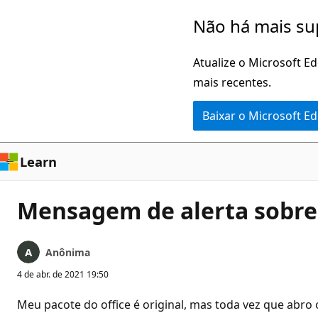
Pular
Não há mais su
para
o
Atualize o Microsoft E
conteúdo
mais recentes.
principal
Baixar o Microsoft E
Learn
Mensagem de alerta sobre 
Anônima
4 de abr. de 2021 19:50
Meu pacote do office é original, mas toda vez que abr