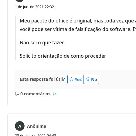
1 de jun. de 2021 22:32
Meu pacote do office é original, mas toda vez qu
você pode ser vítima de falsificação do software. 
Não sei o que fazer.
Solicito orientação de como proceder.
Esta resposta foi útil?
Yes
No
0 comentários
Sem
Relatório
comentários
Anônima
28 de abr. de 2021 04:48