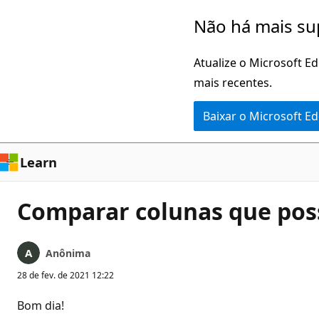
Pular
Não há mais su
para
o
Atualize o Microsoft E
conteúdo
mais recentes.
principal
Baixar o Microsoft E
Learn
Comparar colunas que pos
Anônima
28 de fev. de 2021 12:22
Bom dia!