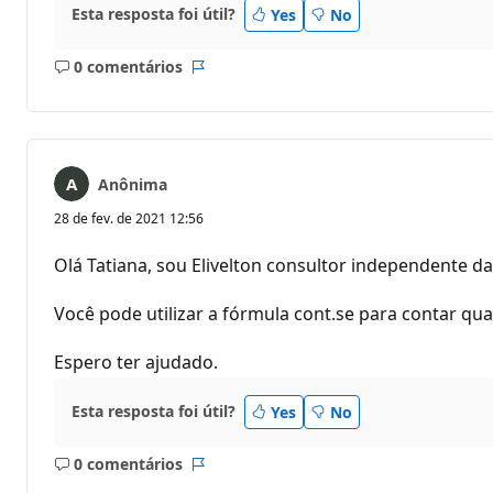
Esta resposta foi útil?
Yes
No
0 comentários
Sem
Relatório
comentários
Anônima
28 de fev. de 2021 12:56
Olá Tatiana, sou Elivelton consultor independente d
Você pode utilizar a fórmula cont.se para contar qu
Espero ter ajudado.
Esta resposta foi útil?
Yes
No
0 comentários
Sem
Relatório