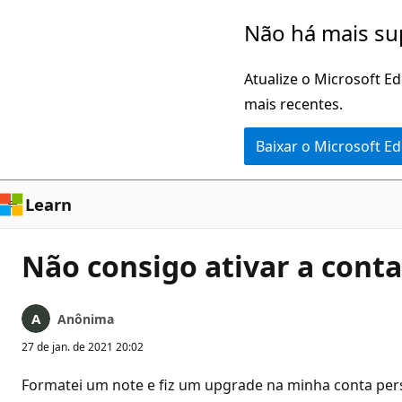
Pular
Não há mais su
para
o
Atualize o Microsoft E
conteúdo
mais recentes.
principal
Baixar o Microsoft E
Learn
Não consigo ativar a conta
Anônima
27 de jan. de 2021 20:02
Formatei um note e fiz um upgrade na minha conta persona