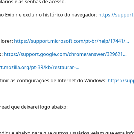
lários e as senhas de acesso.
 Exibir e excluir o histórico do navegador:
https://support
plorer:
https://support.microsoft.com/pt-br/help/17441/...
o:
https://support.google.com/chrome/answer/329621...
t.mozilla.org/pt-BR/kb/restaurar-...
efinir as configurações de Internet do Windows:
https://sup
read que deixarei logo abaixo:
indique abaixo para que outros usuários vejam que esta info