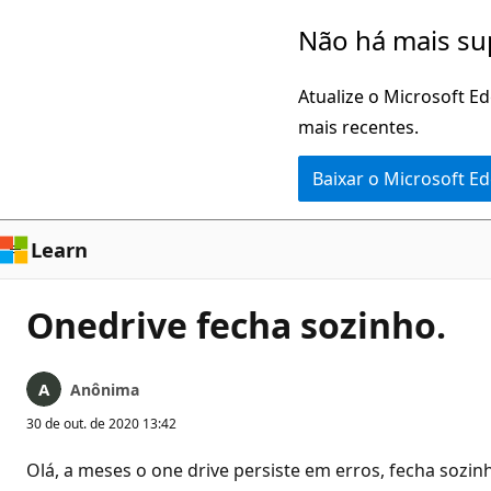
Pular
Não há mais su
para
o
Atualize o Microsoft E
conteúdo
mais recentes.
principal
Baixar o Microsoft E
Learn
Onedrive fecha sozinho.
Anônima
30 de out. de 2020 13:42
Olá, a meses o one drive persiste em erros, fecha sozi