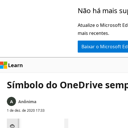
Pular
Não há mais su
para
o
Atualize o Microsoft E
conteúdo
mais recentes.
principal
Baixar o Microsoft E
Learn
Símbolo do OneDrive semp
Anônima
1 de dez. de 2020 17:33