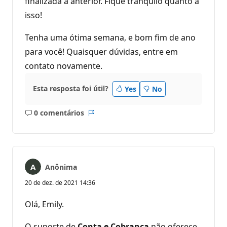
finalizada a anterior. Fique tranquilo quanto a
t
a
isso!
ç
ã
o
Tenha uma ótima semana, e bom fim de ano
para você! Quaisquer dúvidas, entre em
contato novamente.
Esta resposta foi útil?
Yes
No
0 comentários
Sem
Relatório
comentários
Anônima
20 de dez. de 2021 14:36
Olá, Emily.
O suporte de
Conta e Cobrança
não oferece