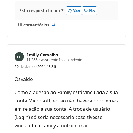
Esta resposta foi útil?
Yes
No
0 comentários
Sem
Relatório
comentários
Emilly Carvalho
P
11,355
•
Assistente Independente
o
20 de dez. de 2021 13:36
n
t
o
Osvaldo
s
d
e
Como a adesão ao Family está vinculada à sua
r
e
conta Microsoft, então não haverá problemas
p
em relação à sua conta. A troca de usuário
u
t
(Login) só seria necessário caso tivesse
a
ç
vinculado o Family a outro e-mail.
ã
o