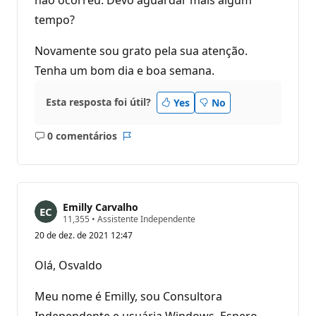
tempo?
Novamente sou grato pela sua atenção.
Tenha um bom dia e boa semana.
Esta resposta foi útil?
Yes
No
0 comentários
Sem
Relatório
comentários
Emilly Carvalho
P
11,355
•
Assistente Independente
o
20 de dez. de 2021 12:47
n
t
o
Olá, Osvaldo
s
d
e
Meu nome é Emilly, sou Consultora
r
e
Independente e usuária Windows. Espero