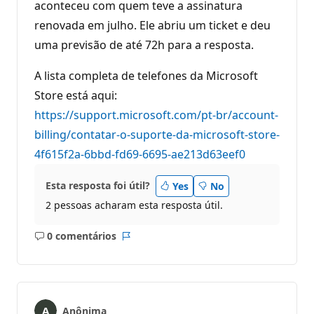
aconteceu com quem teve a assinatura
renovada em julho. Ele abriu um ticket e deu
uma previsão de até 72h para a resposta.
A lista completa de telefones da Microsoft
Store está aqui:
https://support.microsoft.com/pt-br/account-
billing/contatar-o-suporte-da-microsoft-store-
4f615f2a-6bbd-fd69-6695-ae213d63eef0
Esta resposta foi útil?
Yes
No
2 pessoas acharam esta resposta útil.
0 comentários
Sem
Relatório
comentários
Anônima